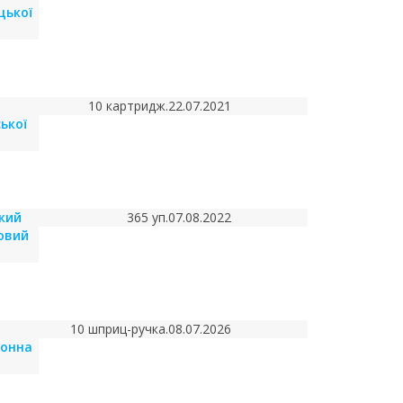
цької
10 картридж.
22.07.2021
ької
кий
365 уп.
07.08.2022
овий
10 шприц-ручка.
08.07.2026
йонна