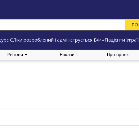
сурс ЄЛіки розроблений і адмініструється БФ «Пацієнти Украї
Регіони
Накази
Про проект