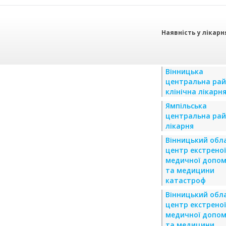
Наявність у лікарн
Вінницька
центральна ра
клінічна лікарн
Ямпільська
центральна ра
лікарня
Вінницький обл
центр екстреної
медичної допом
та медицини
катастроф
Вінницький обл
центр екстреної
медичної допом
та медицини