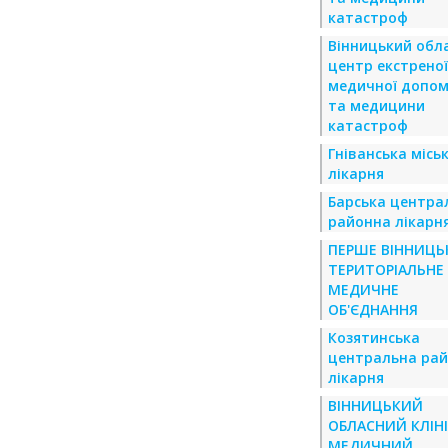
катастроф
Вінницький обл
центр екстреної
медичної допом
та медицини
катастроф
Гніванська місь
лікарня
Барська центра
районна лікарн
ПЕРШЕ ВІННИЦЬ
ТЕРИТОРІАЛЬНЕ
МЕДИЧНЕ
ОБ'ЄДНАННЯ
Козятинська
центральна ра
лікарня
ВІННИЦЬКИЙ
ОБЛАСНИЙ КЛІН
МЕДИЧНИЙ