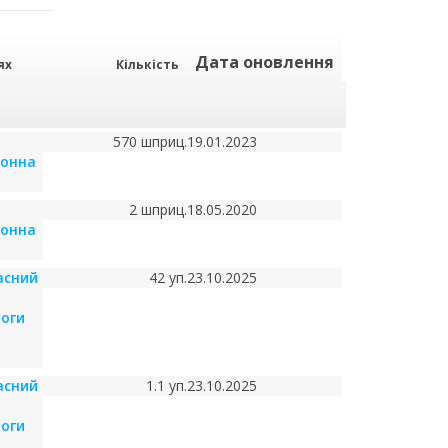
Дата оновлення
ях
Кількість
570 шприц.
19.01.2023
йонна
я
2 шприц.
18.05.2020
йонна
асний
42 уп.
23.10.2025
оги
асний
1.1 уп.
23.10.2025
оги