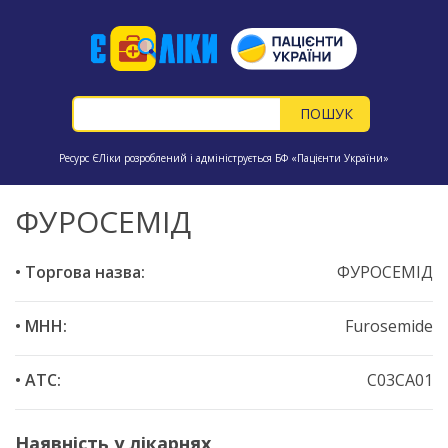
Ресурс ЄЛіки розроблений і адмініструється БФ «Пацієнти України»
ФУРОСЕМІД
• Торгова назва:
ФУРОСЕМІД
• МНН:
Furosemide
• ATC:
C03CA01
Наявність у лікарнях