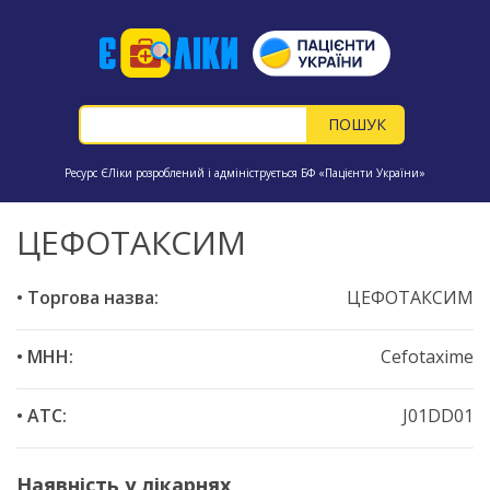
Ресурс ЄЛіки розроблений і адмініструється БФ «Пацієнти України»
ЦЕФОТАКСИМ
• Торгова назва:
ЦЕФОТАКСИМ
• МНН:
Cefotaxime
• ATC:
J01DD01
Наявність у лікарнях