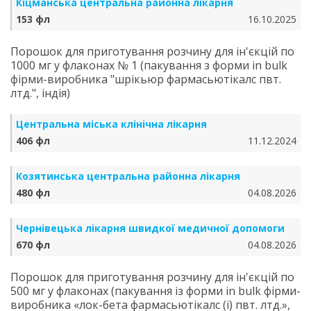
Кіцманська центральна районна лікарня
153 фл
16.10.2025
Порошок для приготування розчину для ін'єкцій по
1000 мг у флаконах № 1 (пакування з форми in bulk
фірми-виробника "шрікьюр фармасьютікалс пвт.
лтд.", iндiя)
Центральна міська клінічна лікарня
406 фл
11.12.2024
Козятинська центральна районна лікарня
480 фл
04.08.2026
Чернівецька лікарня швидкої медичної допомоги
670 фл
04.08.2026
Порошок для приготування розчину для ін'єкцій по
500 мг у флаконах (пакування із форми in bulk фірми-
виробника «лок-бета фармасьютікалс (і) пвт. лтд.»,