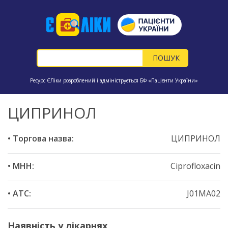
Ресурс ЄЛіки розроблений і адмініструється БФ «Пацієнти України»
ЦИПРИНОЛ
• Торгова назва:
ЦИПРИНОЛ
• МНН:
Ciprofloxacin
• ATC:
J01MA02
Наявність у лікарнях