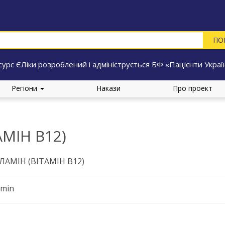
сурс ЄЛіки розроблений і адмініструється БФ «Пацієнти Украї
Регіони
Накази
Про проект
МІН В12)
АМІН (ВІТАМІН В12)
amin