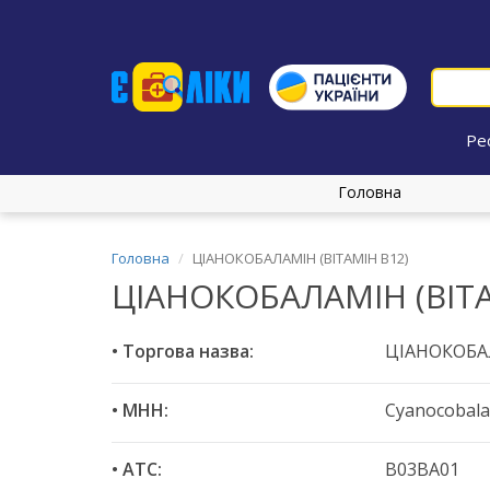
Ре
Головна
Головна
ЦІАНОКОБАЛАМІН (ВІТАМІН В12)
ЦІАНОКОБАЛАМІН (ВІТА
• Торгова назва:
ЦІАНОКОБАЛ
• МНН:
Cyanocobal
• ATC:
B03BA01