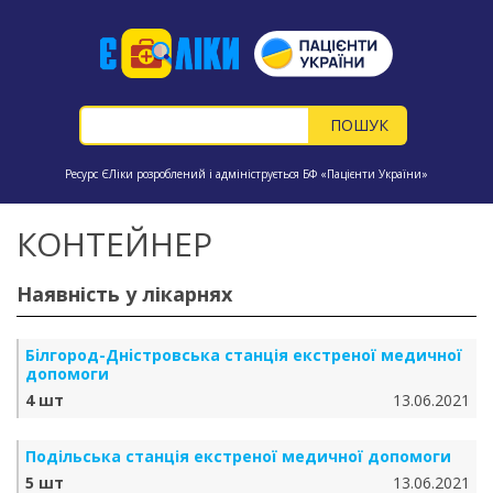
Ресурс ЄЛіки розроблений і адмініструється БФ «Пацієнти України»
КОНТЕЙНЕР
Наявність у лікарнях
Бiлгород-Днiстровська станція екстреної медичної
допомоги
4 шт
13.06.2021
Подільська станція екстреної медичної допомоги
5 шт
13.06.2021