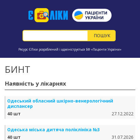
Ресурс ЄЛіки розроблений і адмініструється БФ «Пацієнти України»
БИНТ
Наявність у лікарнях
Одеський обласний шкірно-венерологічний
диспансер
40 шт
27.12.2022
Одеська міська дитяча поліклініка №3
40 шт
31.07.2026