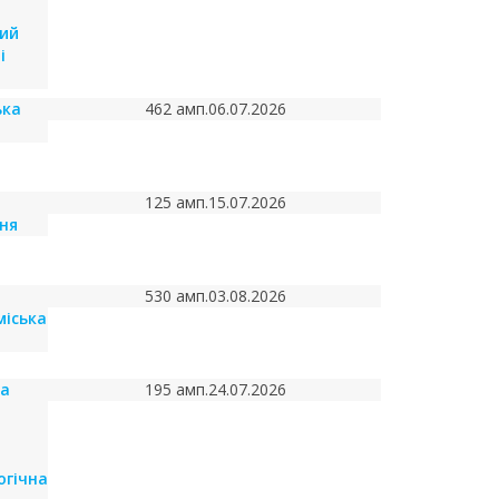
ий
і
ька
462 амп.
06.07.2026
125 амп.
15.07.2026
ня
530 амп.
03.08.2026
міська
ка
195 амп.
24.07.2026
огічна