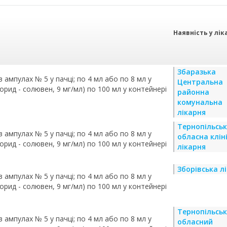
Наявність у лік
Збаразька
 в ампулах № 5 у пачці; по 4 мл або по 8 мл у
Центральна
орид - солювен, 9 мг/мл) по 100 мл у контейнері
районна
комунальна
лікарня
Тернопільсь
 в ампулах № 5 у пачці; по 4 мл або по 8 мл у
обласна клін
орид - солювен, 9 мг/мл) по 100 мл у контейнері
лікарня
Зборівська л
 в ампулах № 5 у пачці; по 4 мл або по 8 мл у
орид - солювен, 9 мг/мл) по 100 мл у контейнері
Тернопільсь
 в ампулах № 5 у пачці; по 4 мл або по 8 мл у
обласний