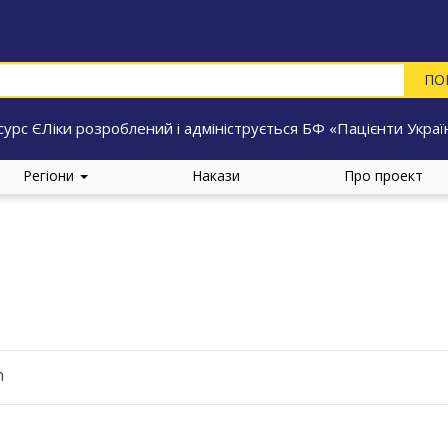
сурс ЄЛіки розроблений і адмініструється БФ «Пацієнти Украї
Регіони
Накази
Про проект
n