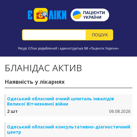
Ресурс ЄЛіки розроблений і адмініструється БФ «Пацієнти України»
БЛАНІДАС АКТИВ
Наявність у лікарнях
Одеський обласний очний шпиталь інвалідів
Великої Вітчизняної війни
2 шт
06.08.2026
Одеський обласний консультативно-діагностичний
центр