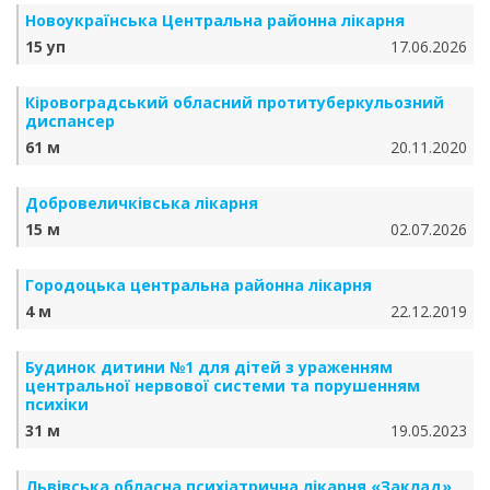
Новоукраїнська Центральна районна лікарня
15 уп
17.06.2026
Кіровоградський обласний протитуберкульозний
диспансер
61 м
20.11.2020
Добровеличківська лікарня
15 м
02.07.2026
Городоцька центральна районна лікарня
4 м
22.12.2019
Будинок дитини №1 для дітей з ураженням
центральної нервової системи та порушенням
психіки
31 м
19.05.2023
Львівська обласна психіатрична лікарня «Заклад»