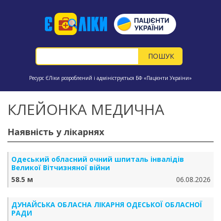
Ресурс ЄЛіки розроблений і адмініструється БФ «Пацієнти України»
КЛЕЙОНКА МЕДИЧНА
Наявність у лікарнях
Одеський обласний очний шпиталь інвалідів
Великої Вітчизняної війни
58.5 м
06.08.2026
ДУНАЙСЬКА ОБЛАСНА ЛІКАРНЯ ОДЕСЬКОЇ ОБЛАСНОЇ
РАДИ