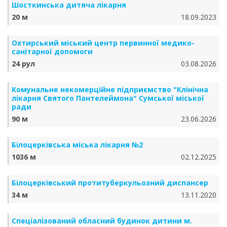
Шосткинська дитяча лікарня
20 м
18.09.2023
Охтирський міський центр первинної медико-
санітарної допомоги
24 рул
03.08.2026
Комунальне некомерційне підприємство "Клінічна
лікарня Святого Пантелеймона" Сумської міської
ради
90 м
23.06.2026
Білоцерківська міська лікарня №2
1036 м
02.12.2025
Білоцерківський протитуберкульозний диспансер
34 м
13.11.2020
Спеціалізований обласний будинок дитини м.