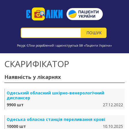
Ресурс ЄЛіки розроблений і адмініструється БФ «Пацієнти України»
СКАРИФІКАТОР
Наявність у лікарнях
Одеський обласний шкірно-венерологічний
диспансер
9900 шт
27.12.2022
Одеська обласна станція переливання крові
10000 шт
10.10.2025