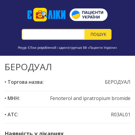
Ресурс ЄЛіки розроблений і адмініструється БФ «Пацієнти України»
БЕРОДУАЛ
• Торгова назва:
БЕРОДУАЛ
• МНН:
Fenoterol and ipratropium bromide
• ATC:
R03AL01
Наявність у лікарнях