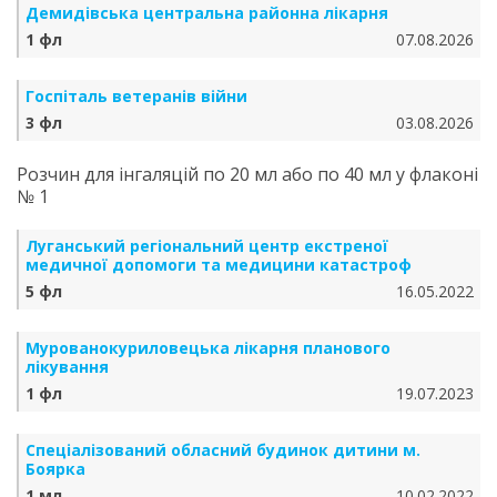
Демидівська центральна районна лікарня
1 фл
07.08.2026
Госпіталь ветеранів війни
3 фл
03.08.2026
Розчин для інгаляцій по 20 мл або по 40 мл у флаконі
№ 1
Луганський регіональний центр екстреної
медичної допомоги та медицини катастроф
5 фл
16.05.2022
Мурованокуриловецька лікарня планового
лікування
1 фл
19.07.2023
Спеціалізований обласний будинок дитини м.
Боярка
1 мл
10.02.2022