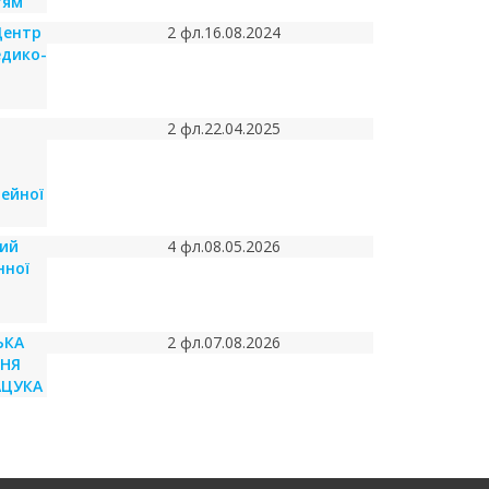
тям"
Центр
2 фл.
16.08.2024
едико-
2 фл.
22.04.2025
ейної
кий
4 фл.
08.05.2026
нної
ЬКА
2 фл.
07.08.2026
РНЯ
МАЦУКА