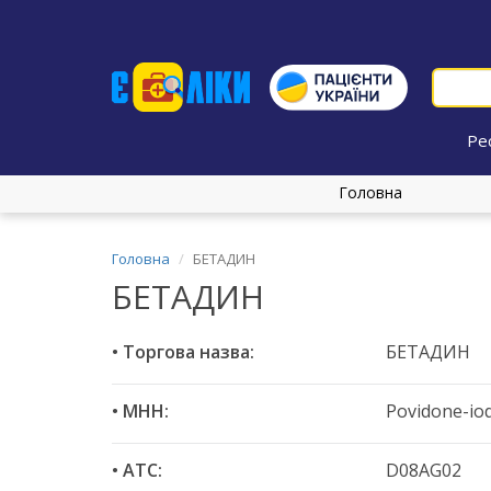
Ре
Головна
Головна
БЕТАДИН
БЕТАДИН
• Торгова назва:
БЕТАДИН
• МНН:
Povidone-io
• ATC:
D08AG02