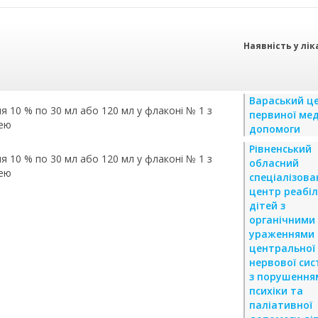
Наявність у лік
Вараський ц
я 10 % по 30 мл або 120 мл у флаконі № 1 з
первиної ме
цею
допомоги
Рівненський
я 10 % по 30 мл або 120 мл у флаконі № 1 з
обласний
цею
спеціалізова
центр реабіл
дітей з
органічними
ураженнями
центральної
нервової си
з порушення
психіки та
паліативної