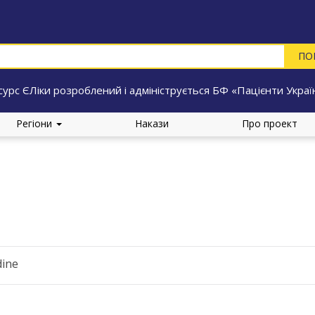
сурс ЄЛіки розроблений і адмініструється БФ «Пацієнти Украї
Регіони
Накази
Про проект
dine