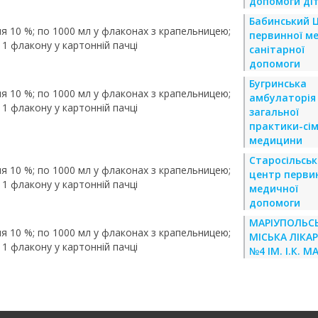
допомоги ді
Бабинський 
я 10 %; по 1000 мл у флаконах з крапельницею;
первинної м
 1 флакону у картонній пачці
санітарної
допомоги
Бугринська
я 10 %; по 1000 мл у флаконах з крапельницею;
амбулаторія
 1 флакону у картонній пачці
загальної
практики-сім
медицини
Старосільсь
я 10 %; по 1000 мл у флаконах з крапельницею;
центр перви
 1 флакону у картонній пачці
медичної
допомоги
МАРІУПОЛЬС
я 10 %; по 1000 мл у флаконах з крапельницею;
МІСЬКА ЛІКА
 1 флакону у картонній пачці
№4 ІМ. І.К. 