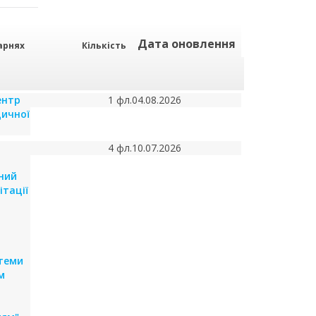
Дата оновлення
арнях
Кількість
ентр
1 фл.
04.08.2026
дичної
4 фл.
10.07.2026
ний
ітації
стеми
м