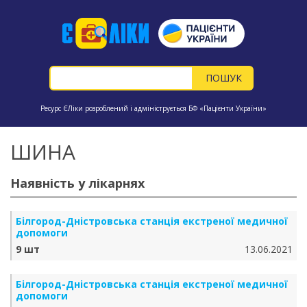
Ресурс ЄЛіки розроблений і адмініструється БФ «Пацієнти України»
ШИНА
Наявність у лікарнях
Бiлгород-Днiстровська станція екстреної медичної
допомоги
9 шт
13.06.2021
Бiлгород-Днiстровська станція екстреної медичної
допомоги