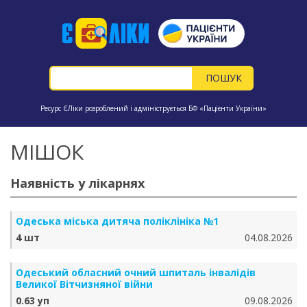
Ресурс ЄЛіки розроблений і адмініструється БФ «Пацієнти України»
МІШОК
Наявність у лікарнях
Одеська міська дитяча поліклініка №1
4 шт
04.08.2026
Одеський обласний очний шпиталь інвалідів
Великої Вітчизняної війни
0.63 уп
09.08.2026