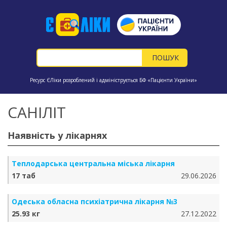
Ресурс ЄЛіки розроблений і адмініструється БФ «Пацієнти України»
САНІЛІТ
Наявність у лікарнях
Теплодарська центральна міська лікарня
17 таб
29.06.2026
Одеська обласна психіатрична лікарня №3
25.93 кг
27.12.2022