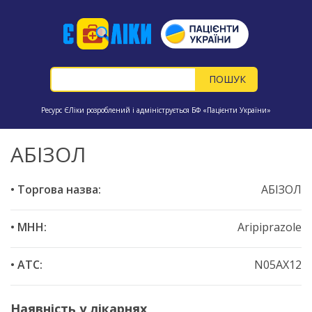
Ресурс ЄЛіки розроблений і адмініструється БФ «Пацієнти України»
АБІЗОЛ
• Торгова назва:
АБІЗОЛ
• МНН:
Aripiprazole
• ATC:
N05AX12
Наявність у лікарнях