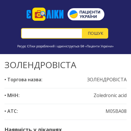
Ресурс ЄЛіки розроблений і адмініструється БФ «Пацієнти України»
ЗОЛЕНДРОВІСТА
• Торгова назва:
ЗОЛЕНДРОВІСТА
• МНН:
Zoledronic acid
• ATC:
M05BA08
Наявність у лікарнях