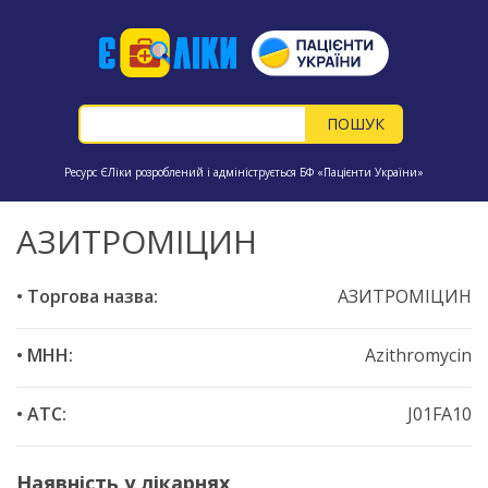
Ресурс ЄЛіки розроблений і адмініструється БФ «Пацієнти України»
АЗИТРОМІЦИН
• Торгова назва:
АЗИТРОМІЦИН
• МНН:
Azithromycin
• ATC:
J01FA10
Наявність у лікарнях