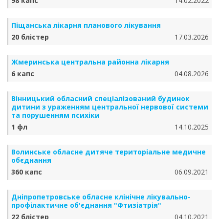
98 капс
14.02.2022
Піщанська лікарня планового лікування
20 блістер
17.03.2026
Жмеринська центральна районна лікарня
6 капс
04.08.2026
Вінницький обласний спеціалізований будинок
дитини з ураженням центральної нервової системи
та порушенням психіки
1 фл
14.10.2025
Волинське обласне дитяче територіальне медичне
обєднання
360 капс
06.09.2021
Дніпропетровське обласне клінічне лікувально-
профілактичне об'єднання "Фтизіатрія"
22 блістер
04.10.2021