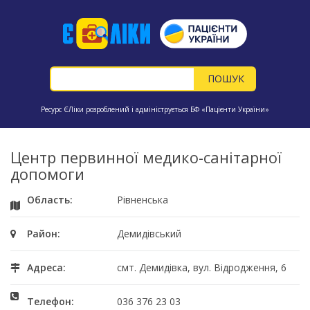
Ресурс ЄЛіки розроблений і адмініструється БФ «Пацієнти України»
Центр первинної медико-санітарної
допомоги
Область:
Рівненська
Район:
Демидівський
Адреса:
смт. Демидівка, вул. Відродження, 6
Телефон:
036 376 23 03