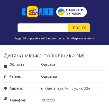
Ресурс ЄЛіки розроблений і адмініструється БФ «Пацієнти України»
Дитяча міська полікліника №6
Область:
Одеська
Район:
Одеський
Адреса:
м. Одеса, вул. Ак. Глушка, 32а
Телефон:
7972720