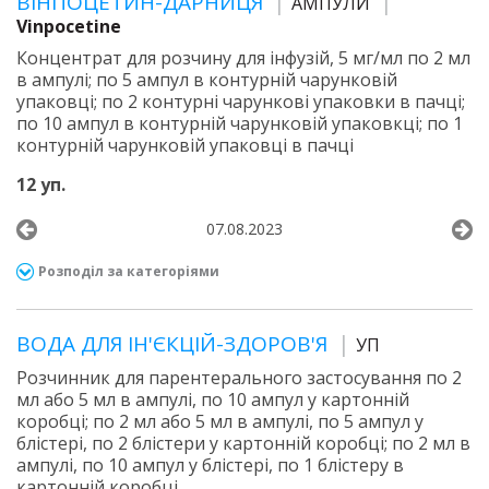
ВІНПОЦЕТИН-ДАРНИЦЯ
АМПУЛИ
Vinpocetine
Концентрат для розчину для інфузій, 5 мг/мл по 2 мл
в ампулі; по 5 ампул в контурній чарунковій
упаковці; по 2 контурні чарункові упаковки в пачці;
по 10 ампул в контурній чарунковій упаковкці; по 1
контурній чарунковій упаковці в пачці
12 уп.
07.08.2023
Розподіл за категоріями
ВОДА ДЛЯ ІН'ЄКЦІЙ-ЗДОРОВ'Я
УП
Розчинник для парентерального застосування по 2
мл або 5 мл в ампулі, по 10 ампул у картонній
коробці; по 2 мл або 5 мл в ампулі, по 5 ампул у
блістері, по 2 блістери у картонній коробці; по 2 мл в
ампулі, по 10 ампул у блістері, по 1 блістеру в
картонній коробці