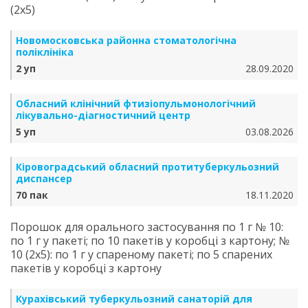
(2х5)
Новомосковська районна стоматологічна
поліклініка
2 уп
28.09.2020
Обласний клінічний фтизіопульмонологічний
лікувально-діагностичний центр
5 уп
03.08.2026
Кіровоградський обласний протитуберкульозний
диспансер
70 пак
18.11.2020
Порошок для орального застосування по 1 г № 10:
по 1 г у пакеті; по 10 пакетів у коробці з картону; №
10 (2х5): по 1 г у спареному пакеті; по 5 спарених
пакетів у коробці з картону
Курахівський туберкульозний санаторій для