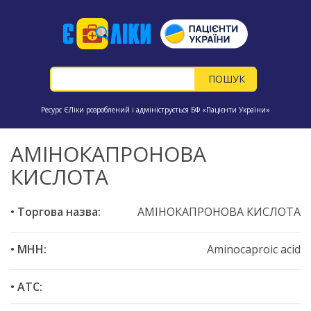
Ресурс ЄЛіки розроблений і адмініструється БФ «Пацієнти України»
АМІНОКАПРОНОВА
КИСЛОТА
• Торгова назва:
АМІНОКАПРОНОВА КИСЛОТА
• МНН:
Aminocaproic acid
• ATC: