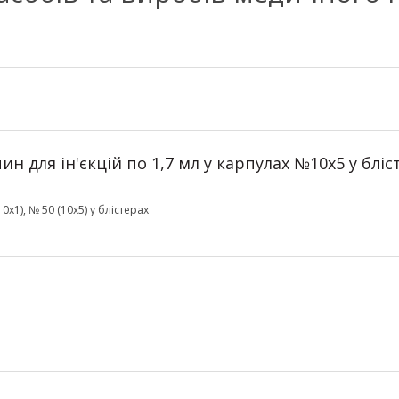
ин для ін'єкцій по 1,7 мл у карпулах №10х5 у бліс
0х1), № 50 (10х5) у блістерах