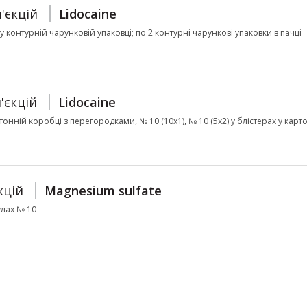
'єкцій
Lidocaine
л у контурній чарунковій упаковці; по 2 контурні чарункові упаковки в пачці
'єкцій
Lidocaine
ртонній коробці з перегородками, № 10 (10х1), № 10 (5х2) у блістерах у кар
кцій
Magnesium sulfate
улах № 10