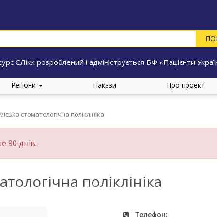
сурс ЄЛіки розроблений і адмініструється БФ «Пацієнти Украї
Регіони
Накази
Про проект
міська стоматологічна поліклініка
е 90 днів.
атологічна поліклініка
Телефон: