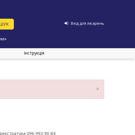
Вхід для лікарень
ни»
Інструкція
×
реєстратура 096-993-90-84