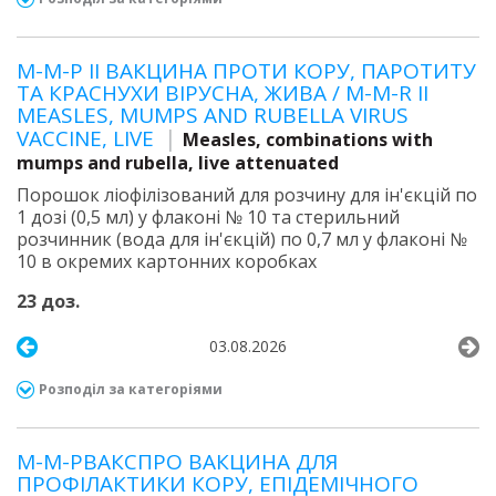
М-М-Р ІІ ВАКЦИНА ПРОТИ КОРУ, ПАРОТИТУ
ТА КРАСНУХИ ВІРУСНА, ЖИВА / М-М-R ІІ
MEASLES, MUMPS AND RUBELLA VIRUS
VACCINE, LIVE
Measles, combinations with
mumps and rubella, live attenuated
Порошок ліофілізований для розчину для ін'єкцій по
1 дозі (0,5 мл) у флаконі № 10 та стерильний
розчинник (вода для ін'єкцій) по 0,7 мл у флаконі №
10 в окремих картонних коробках
23 доз.
03.08.2026
Розподіл за категоріями
М-М-РВАКСПРО ВАКЦИНА ДЛЯ
ПРОФІЛАКТИКИ КОРУ, ЕПІДЕМІЧНОГО