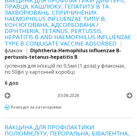
ВАКЦИНА ДЛЯ ПРОФІЛАКТИКИ ДИФТЕРІЇ,
ПРАВЦЯ, КАШЛЮКУ, ГЕПАТИТУ В ТА
ЗАХВОРЮВАНЬ, СПРИЧИНЕНИХ
HAEMOPHILUS INFLUENZAE ТИПУ B,
КОН`ЮГОВАНА, АДСОРБОВАНА /
DIPHTHERIA, TETANUS, PERTUSSIS,
HEPATITIS B AND HAEMOPHILUS INFLUENZAE
TYPE B CONJUGATE VACCINE ADSORBED
флакон
Diphtheria-Hemophilus influenzae B-
pertussis-tetanus-hepatitis B
суспензія для ін’єкцій по 0,5мл (1 доза) у флаконах,
по 50фл. у картонній коробці.
6 доз.
03.08.2026
Розподіл за категоріями
ВАКЦИНА ДЛЯ ПРОФІЛАКТИКИ
ПОЛІОМІЄЛІТУ, ПЕРОРАЛЬНА, БІВАЛЕНТНА,