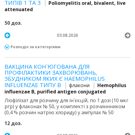
ТИПІВ 1 ТА 3
Poliomyelitis oral, bivalent, live
attenuated
50 доз.
03.08.2026
Розподіл за категоріями
ВАКЦИНА КОН`ЮГОВАНА ДЛЯ
ПРОФІЛАКТИКИ ЗАХВОРЮВАНЬ,
ЗБУДНИКОМ ЯКИХ Є HAEMOPHILUS
INFLUENZAE ТИПУ B
флакони
Hemophilus
influenzae B, purified antigen conjugated
Ліофілізат для розчину для ін`єкцій, по 1 дозі (10 мкг
prp) у флаконах № 50, у комплекті з розчиннником
(0,4 % розчин натрію хлориду) у ампулах № 50
12 доз.