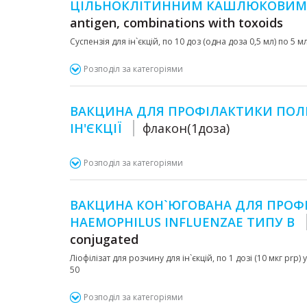
ЦІЛЬНОКЛІТИННИМ КАШЛЮКОВИ
antigen, combinations with toxoids
Суспензія для ін`єкцій, по 10 доз (одна доза 0,5 мл) по 5 
Розподіл за категоріями
ВАКЦИНА ДЛЯ ПРОФІЛАКТИКИ ПОЛІ
ІН'ЄКЦІЇ
флакон(1доза)
Розподіл за категоріями
ВАКЦИНА КОН`ЮГОВАНА ДЛЯ ПРОФ
HAEMOPHILUS INFLUENZAE ТИПУ B
conjugated
Ліофілізат для розчину для ін`єкцій, по 1 дозі (10 мкг pr
50
Розподіл за категоріями