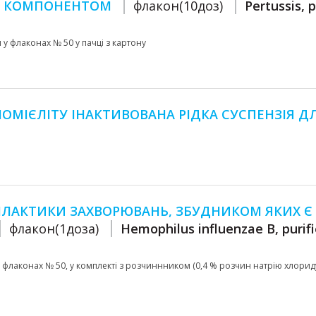
М КОМПОНЕНТОМ
флакон(10доз)
Pertussis, p
мл у флаконах № 50 у пачці з картону
ОМІЄЛІТУ ІНАКТИВОВАНА РІДКА СУСПЕНЗІЯ Д
ІЛАКТИКИ ЗАХВОРЮВАНЬ, ЗБУДНИКОМ ЯКИХ Є
флакон(1доза)
Hemophilus influenzae B, purif
p) у флаконах № 50, у комплекті з розчиннником (0,4 % розчин натрію хлорид