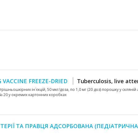
 VACCINE FREEZE-DRIED
Tuberculosis, live att
ішньошкірних ін`єкцій, 50 мкг/доза, по 1,0 мг (20 доз) порошку у скляній 
, № 20 у окремих картонних коробках
ЕРІЇ ТА ПРАВЦЯ АДСОРБОВАНА (ПЕДІАТРИЧНА