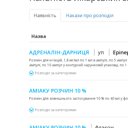
Наявність
Накази про розподіл
Назва
АДРЕНАЛІН-ДАРНИЦЯ
уп
Epine
Розчин для ін'єкцій, 1,8 мг/мл по 1 мл в ампулі, по 5 ампу
ампулі, по 10 ампул у контурній чарунковій упаковці, по 1
Розподіл за категоріями
АМІАКУ РОЗЧИН 10 %
Розчин для зовнішнього застосування 10 % по 40 мл у ф
Розподіл за категоріями
АМІАКУ РОЗЧИН 10 %
флакон