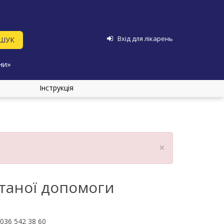
Вхід для лікарень
ни»
Інструкція
×
таної допомоги
036 542 38 60