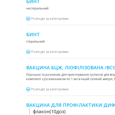
БИНТ
нестерильний
Розподіл за категоріями
БИНТ
стерильний
Розподіл за категоріями
ВАКЦИНА БЦЖ, ЛІОФІЛІЗОВАНА /BCG
Порошок та розчиник для приготування суспензії для внутр
комплекті з розчинником по 1 мл в іншій скляній ампулі
Розподіл за категоріями
ВАКЦИНА ДЛЯ ПРОФІЛАКТИКИ ДИФТ
флакон(10доз)