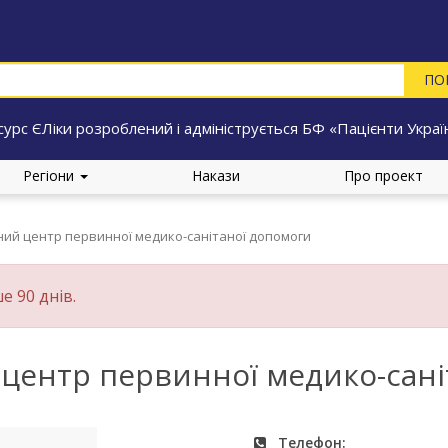
сурс ЄЛіки розроблений і адмініструється БФ «Пацієнти Украї
Регіони
Накази
Про проект
ий центр первинної медико-санітаної допомоги
е 90 днів.
центр первинної медико-сані
Телефон: