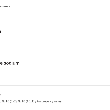
лаконах
m
e sodium
e
 № 10 (5х2), № 10 (10х1) у блістерах у пачці