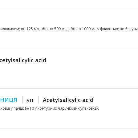
илювачем; по 125 мл, або по 500 мл, або по 1000 мл у флаконах; по 5 л у к
cetylsalicylic acid
РНИЦЯ
уп
Acetylsalicylic acid
аковці у пачці; № 10 у контурних чарункових упаковках