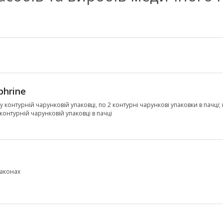
phrine
л у контурній чарунковій упаковці, по 2 контурні чарункові упаковки в пачці; 
 контурній чарунковій упаковці в пачці
лаконах