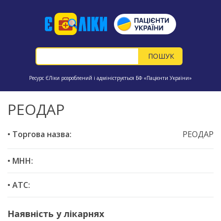
Ресурс ЄЛіки розроблений і адмініструється БФ «Пацієнти України»
РЕОДАР
• Торгова назва:
РЕОДАР
• МНН:
• ATC:
Наявність у лікарнях