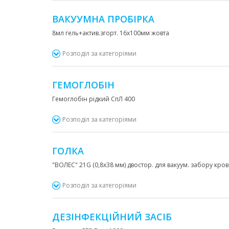
ВАКУУМНА ПРОБІРКА
8мл гель+актив.згорт. 16х100мм жовта
Розподіл за категоріями
ГЕМОГЛОБІН
Гемоглобін рідкий СпЛ 400
Розподіл за категоріями
ГОЛКА
"ВОЛЕС" 21G (0,8х38 мм) двостор. для вакуум. забору крові
Розподіл за категоріями
ДЕЗІНФЕКЦІЙНИЙ ЗАСІБ