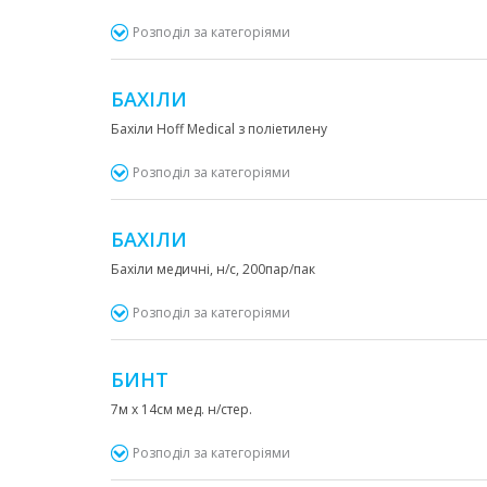
Розподіл за категоріями
БАХІЛИ
Бахіли Hoff Medical з поліетилену
Розподіл за категоріями
БАХІЛИ
Бахіли медичні, н/с, 200пар/пак
Розподіл за категоріями
БИНТ
7м х 14см мед. н/стер.
Розподіл за категоріями