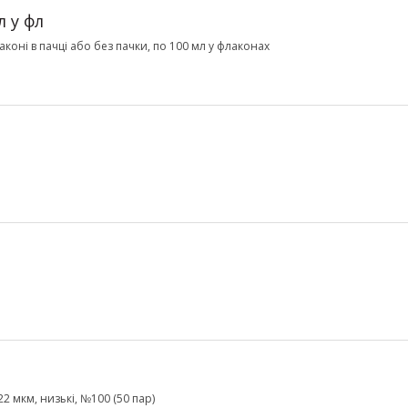
л у фл
коні в пачці або без пачки, по 100 мл у флаконах
22 мкм, низькі, №100 (50 пар)