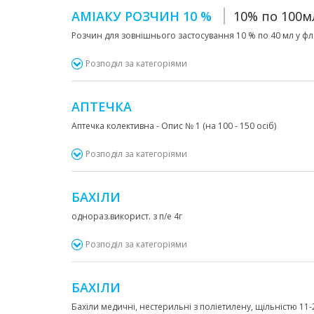
АМІАКУ РОЗЧИН 10 %
10% по 100м
Розчин для зовнішнього застосування 10 % по 40 мл у фла
Розподіл за категоріями
АПТЕЧКА
Аптечка колективна - Опис № 1 (на 100 - 150 осіб)
Розподіл за категоріями
БАХІЛИ
однораз.використ. з п/е 4г
Розподіл за категоріями
БАХІЛИ
Бахіли медичні, нестерильні з поліетилену, щільністю 11-