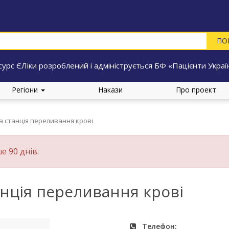
сурс ЄЛіки розроблений і адмініструється БФ «Пацієнти Украї
Регіони
Накази
Про проект
а станція переливання крові
е 90 днів.
анція переливання крові
Телефон: