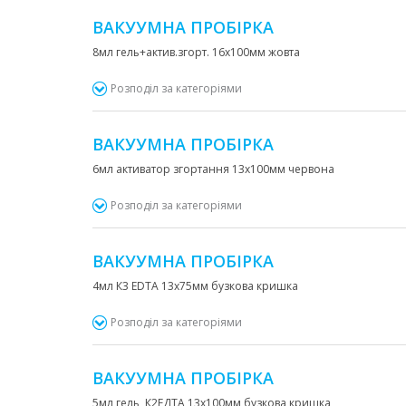
ВАКУУМНА ПРОБІРКА
8мл гель+актив.згорт. 16х100мм жовта
Розподіл за категоріями
ВАКУУМНА ПРОБІРКА
6мл активатор згортання 13х100мм червона
Розподіл за категоріями
ВАКУУМНА ПРОБІРКА
4мл К3 ЕDTA 13х75мм бузкова кришка
Розподіл за категоріями
ВАКУУМНА ПРОБІРКА
5мл гель, К2ЕДТА 13х100мм бузкова кришка