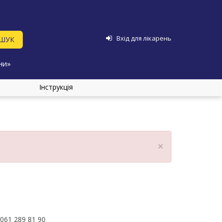
Вхід для лікарень
ни»
Інструкція
×
061 289 81 90