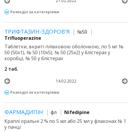
21.02.2022
Розподіл за категоріями
ТРИФТАЗИН-ЗДОРОВ'Я
№50
Trifluoperazine
Таблетки, вкриті плівковою оболонкою, по 5 мг №
50 (50х1), № 50 (10х5), № 50 (25х2) у блістерах у
коробці, № 50 у блістерах
2 таб.
14.02.2022
Розподіл за категоріями
ФАРМАДИПІН
фл
Nifedipine
Краплі оральні 2 % по 5 мл або 25 мл у флаконах № 1
у пачці