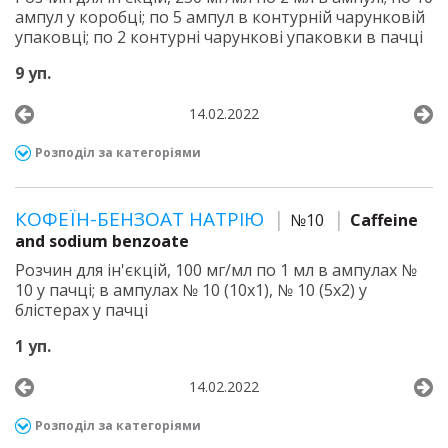
ампул у коробці; по 5 ампул в контурній чарунковій
упаковці; по 2 контурні чарункові упаковки в пачці
9 уп.
14.02.2022
Розподіл за категоріями
КОФЕЇН-БЕНЗОАТ НАТРІЮ
№10
Caffeine
and sodium benzoate
Розчин для ін'єкцій, 100 мг/мл по 1 мл в ампулах №
10 у пачці; в ампулах № 10 (10х1), № 10 (5х2) у
блістерах у пачці
1 уп.
14.02.2022
Розподіл за категоріями