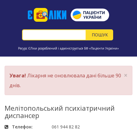
Ресурс ЄЛіки розроблений і адмініструється БФ «Пацієнти України»
×
Увага!
Лікарня не оновлювала дані більше 90
днів.
Мелітопольський психіатричний
диспансер
Телефон:
061 944 82 82