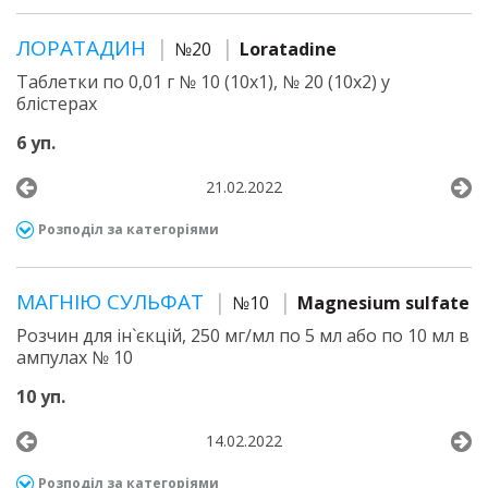
ЛОРАТАДИН
№20
Loratadine
Таблетки по 0,01 г № 10 (10х1), № 20 (10х2) у
блістерах
6 уп.
21.02.2022
Розподіл за категоріями
МАГНІЮ СУЛЬФАТ
№10
Magnesium sulfate
Розчин для ін`єкцій, 250 мг/мл по 5 мл або по 10 мл в
ампулах № 10
10 уп.
14.02.2022
Розподіл за категоріями