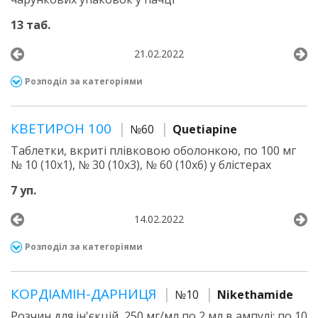
13 таб.
21.02.2022
Розподіл за категоріями
КВЕТИРОН 100
№60
Quetiapine
Таблетки, вкриті плівковою оболонкою, по 100 мг
№ 10 (10х1), № 30 (10х3), № 60 (10х6) у блістерах
7 уп.
14.02.2022
Розподіл за категоріями
КОРДІАМІН-ДАРНИЦЯ
№10
Nikethamide
Розчин для ін'єкцій, 250 мг/мл по 2 мл в ампулі; по 10