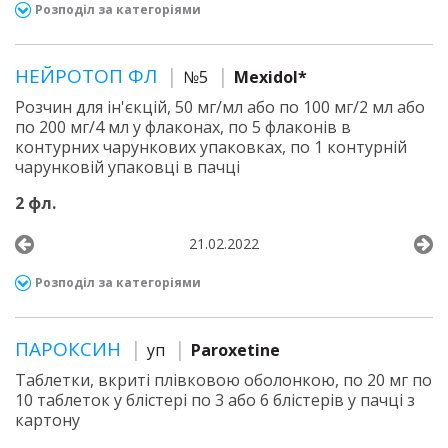
Розподіл за категоріями
НЕЙРОТОП ФЛ
№5
Mexidol*
Розчин для ін'єкцій, 50 мг/мл або по 100 мг/2 мл або
по 200 мг/4 мл у флаконах, по 5 флаконів в
контурних чарункових упаковках, по 1 контурній
чарунковій упаковці в пачці
2 фл.
21.02.2022
Розподіл за категоріями
ПАРОКСИН
уп
Paroxetine
Таблетки, вкриті плівковою оболонкою, по 20 мг по
10 таблеток у блістері по 3 або 6 блістерів у пачці з
картону