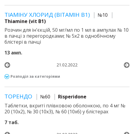
ТІАМІНУ ХЛОРИД (ВІТАМІН В1)
№10
Thiamine (vit B1)
Розчин для ін'єкцій, 50 мг/мл по 1 мл в ампулах № 10
в пачці з перегородками; № 5х2 в однобічному
блістері в пачці
13 амп.
21.02.2022
Розподіл за категоріями
ТОРЕНДО
№60
Risperidone
Таблетки, вкриті плівковою оболонкою, по 4 мг №
20 (10х2), № 30 (10х3), № 60 (10х6) у блістерах
7 таб.