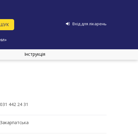
Вхід для лікарень
ни»
Інструкція
031 442 24 31
Закарпатська