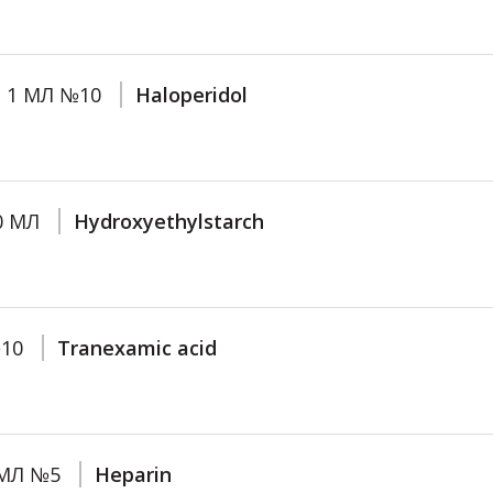
О 1 МЛ №10
Haloperidol
0 МЛ
Hydroxyethylstarch
№10
Tranexamic acid
 МЛ №5
Heparin