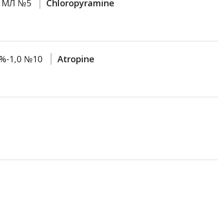
1 МЛ №5
Chloropyramine
1%-1,0 №10
Atropine