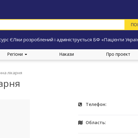
сурс ЄЛіки розроблений і адмініструється БФ «Пацієнти Украї
Регіони
Накази
Про проект
нна лікарня
карня
Телефон:
Область: