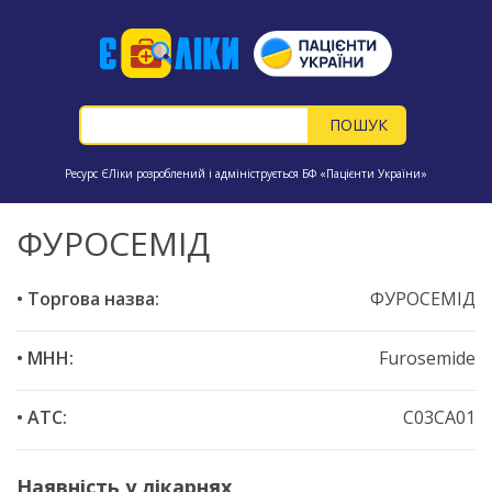
Ресурс ЄЛіки розроблений і адмініструється БФ «Пацієнти України»
ФУРОСЕМІД
• Торгова назва:
ФУРОСЕМІД
• МНН:
Furosemide
• ATC:
C03CA01
Наявність у лікарнях