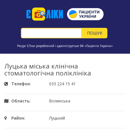
Ресурс ЄЛіки розроблений і адмініструється БФ «Пацієнти України»
Луцька міська клінічна
стоматологічна поліклініка
Телефон:
033 224 15 41
Область:
Волинська
Район:
Луцький