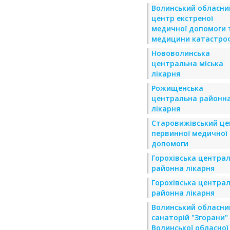
Волинський обласни
центр екстреної
медичної допомоги 
медицини катастро
Нововолинська
центральна міська
лікарня
Рожищенська
центральна районн
лікарня
Старовижівський це
первинної медичної
допомоги
Горохівська центра
районна лікарня
Горохівська центра
районна лікарня
Волинський обласни
санаторій "Згорани"
Волинської обласної