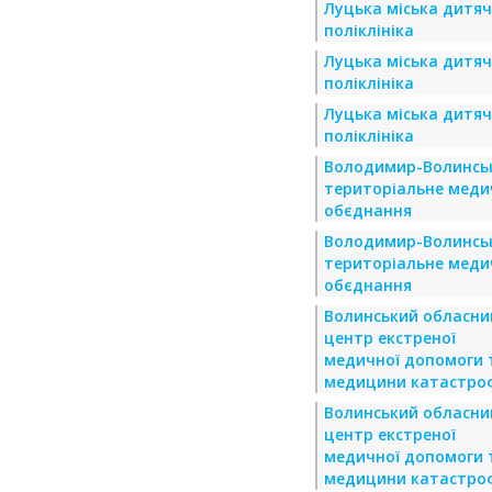
Луцька міська дитя
поліклініка
Луцька міська дитя
поліклініка
Луцька міська дитя
поліклініка
Володимир-Волинсь
територіальне меди
обєднання
Володимир-Волинсь
територіальне меди
обєднання
Волинський обласни
центр екстреної
медичної допомоги 
медицини катастро
Волинський обласни
центр екстреної
медичної допомоги 
медицини катастро