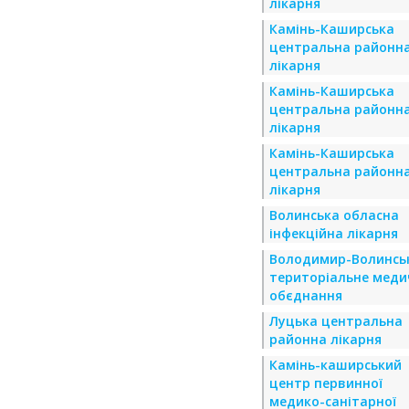
лікарня
Камінь-Каширська
центральна районн
лікарня
Камінь-Каширська
центральна районн
лікарня
Камінь-Каширська
центральна районн
лікарня
Волинська обласна
інфекційна лікарня
Володимир-Волинсь
територіальне меди
обєднання
Луцька центральна
районна лікарня
Камінь-каширський
центр первинної
медико-санітарної