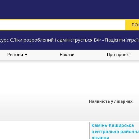
сурс ЄЛіки розроблений і адмініструється БФ «Пацієнти Украї
Регіони
Накази
Про проект
Наявність у лікарнях
Камінь-Каширська
центральна районн
лікарня