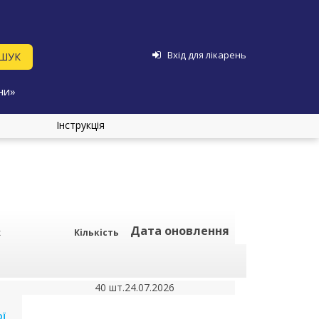
Вхід для лікарень
ни»
Інструкція
Дата оновлення
х
Кількість
40 шт.
24.07.2026
ї