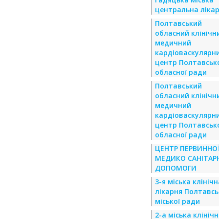
центральна ліка
Полтавський
обласний клінічн
медичний
кардіоваскулярн
центр Полтавськ
обласної ради
Полтавський
обласний клінічн
медичний
кардіоваскулярн
центр Полтавськ
обласної ради
ЦЕНТР ПЕРВИННО
МЕДИКО САНІТАР
ДОПОМОГИ
3-я міська клінічн
лікарня Полтавсь
міської ради
2-а міська клініч