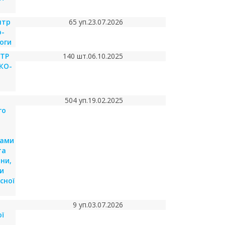
нтр
65 уп.
23.07.2026
о-
оги
НТР
140 шт.
06.10.2025
КО-
504 уп.
19.02.2025
го
рами
та
ни,
и
сної
9 уп.
03.07.2026
ї