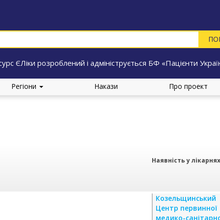
сурс ЄЛіки розроблений і адмініструється БФ «Пацієнти Украї
Регіони
Накази
Про проект
Наявність у лікарня
Козельщинський
Центр первинної
медико-санітарно