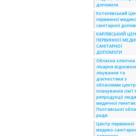
допомоги
Котелевський Це
первинної медик
санітарної допом
КАРЛІВСЬКИЙ ЦЕ
ПЕРВИННОЇ МЕДИ
САНІТАРНОЇ
ДОПОМОГИ
Обласна клінічна
лікарня відновно
лікування та
діагностики з
обласними цент
планування сім'ї 
репродукції люди
медичної генетик
Полтавської обла
ради
Центр первинної
медико-санітарно
допомоги