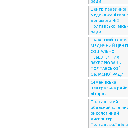
ради
Центр первинної
медико-санітарно
допомоги №2
Полтавської міськ
ради
ОБЛАСНИЙ КЛІНІ
МЕДИЧНИЙ ЦЕНТ
СОЦІАЛЬНО
НЕБЕЗПЕЧНИХ
ЗАХВОРЮВАНЬ
ПОЛТАВСЬКОЇ
ОБЛАСНОЇ РАДИ
Семенівська
центральна райо
лікарня
Полтавський
обласний клінічн
онкологічний
диспансер
Полтавської обла