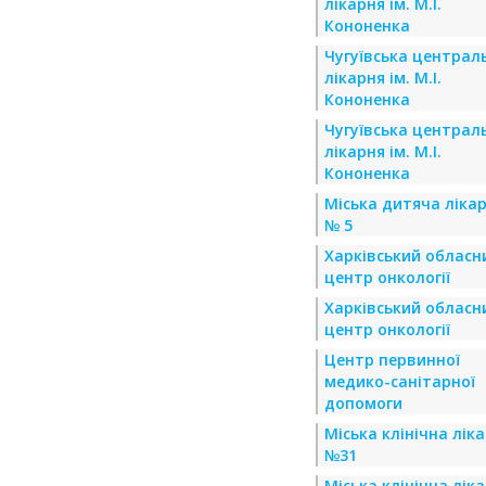
лікарня ім. М.І.
Кононенка
Чугуївська централ
лікарня ім. М.І.
Кононенка
Чугуївська централ
лікарня ім. М.І.
Кононенка
Міська дитяча ліка
№ 5
Харківський обласн
центр онкології
Харківський обласн
центр онкології
Центр первинної
медико-санітарної
допомоги
Міська клінічна лік
№31
Міська клінічна лік