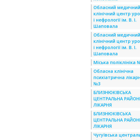
Обласний медични
клінічний центр уро
і нефрології ім. В. І.
Шаповала
Обласний медични
клінічний центр уро
і нефрології ім. В. І.
Шаповала
Міська поліклініка 
Обласна клінічна
психіатрична лікар
№3
БЛИЗНЮКІВСЬКА
ЦЕНТРАЛЬНА РАЙОН
ЛІКАРНЯ
БЛИЗНЮКІВСЬКА
ЦЕНТРАЛЬНА РАЙОН
ЛІКАРНЯ
Чугуївська централ