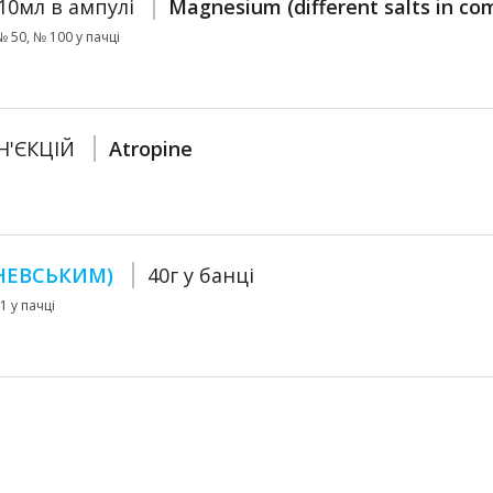
 10мл в ампулі
Magnesium (different salts in co
№ 50, № 100 у пачці
Н'ЄКЦІЙ
Atropine
ШНЕВСЬКИМ)
40г у банці
1 у пачці