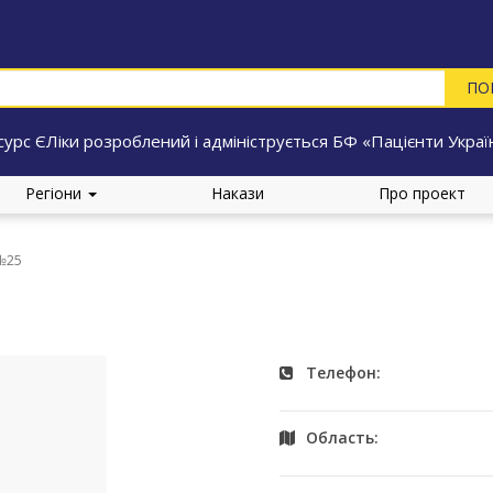
сурс ЄЛіки розроблений і адмініструється БФ «Пацієнти Украї
Регіони
Накази
Про проект
 №25
Телефон:
Область: