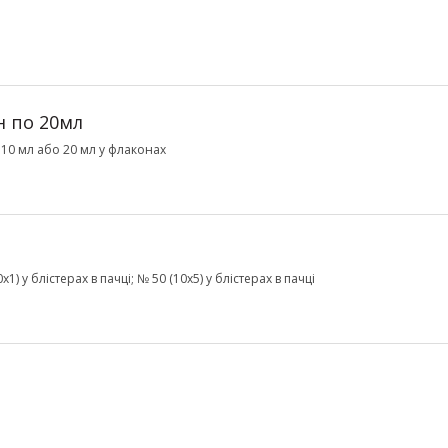
н по 20мл
10 мл або 20 мл у флаконах
1) у блістерах в пачці; № 50 (10х5) у блістерах в пачці