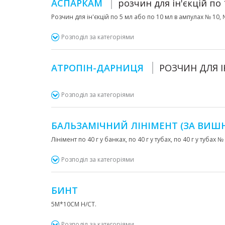
АСПАРКАМ
розчин для ін'єкцій по
Розчин для ін'єкцій по 5 мл або по 10 мл в ампулах № 10, 
Розподіл за категоріями
АТРОПІН-ДАРНИЦЯ
РОЗЧИН ДЛЯ І
Розподіл за категоріями
БАЛЬЗАМІЧНИЙ ЛІНІМЕНТ (ЗА ВИ
Лінімент по 40 г у банках, по 40 г у тубах, по 40 г у тубах № 
Розподіл за категоріями
БИНТ
5М*10СМ Н/СТ.
Розподіл за категоріями