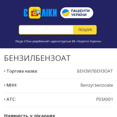
Ресурс ЄЛіки розроблений і адмініструється БФ «Пацієнти України»
БЕНЗИЛБЕНЗОАТ
• Торгова назва:
БЕНЗИЛБЕНЗОАТ
• МНН:
Benzyl benzoate
• ATC:
P03AX01
Наявність у лікарнях