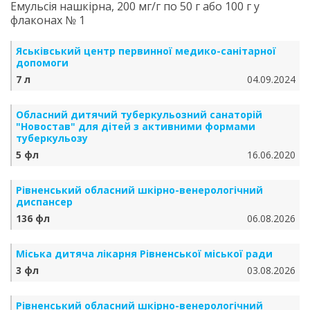
Емульсія нашкірна, 200 мг/г по 50 г або 100 г у
флаконах № 1
Яськівський центр первинної медико-санітарної
допомоги
7 л
04.09.2024
Обласний дитячий туберкульозний санаторій
"Новостав" для дітей з активними формами
туберкульозу
5 фл
16.06.2020
Рівненський обласний шкірно-венерологічний
диспансер
136 фл
06.08.2026
Міська дитяча лікарня Рівненської міської ради
3 фл
03.08.2026
Рівненський обласний шкірно-венерологічний