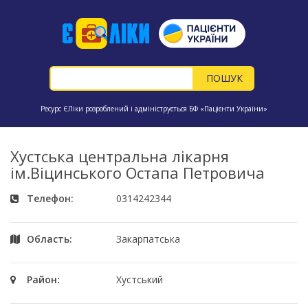
Ресурс ЄЛіки розроблений і адмініструється БФ «Пацієнти України»
Хустська центральна лікарня
ім.Віцинського Остапа Петровича
Телефон:
0314242344
Область:
Закарпатська
Район:
Хустський