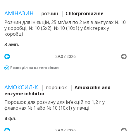
АМІНАЗИН
розчин
Chlorpromazine
Розчин для ін'єкцій, 25 мг/мл по 2 мл в ампулах № 10
у коробці, № 10 (5х2), № 10 (10х1) у блістерах у
коробці
3 амп.
29.07.2026
Розподіл за категоріями
АМОКСИЛ-К
порошок
Amoxicillin and
enzyme inhibitor
Порошок для розчину для ін'єкцій по 1,2 г у
флаконах № 1 або № 10 (10х1) у пачці
4 фл.
29.07.2026