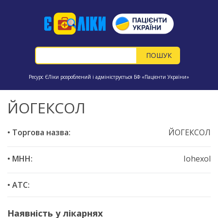
Ресурс ЄЛіки розроблений і адмініструється БФ «Пацієнти України»
ЙОГЕКСОЛ
• Торгова назва:
ЙОГЕКСОЛ
• МНН:
Iohexol
• ATC:
Наявність у лікарнях