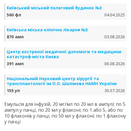
Київський міський пологовий будинок №3
560 фл
04.04.2025
Київська міська клінічна лікарня №3
870 амп
03.08.2026
Центр екстреної медичної допомоги та медицини
катастроф міста Києва
391 амп
06.08.2026
Національний Науковий центр хірургії та
трансплантології ім О.О. Шалімова НАМН України
155 уп
30.07.2026
Емульсія для інфузій, 20 мг/мл по 20 мл в ампулі; по 5
ампул у пачці, по 20 мл у флаконі; по 1 або 5, або по
10 флаконів у пачці, по 50 мл у флаконі; по 1 флакону
у пачці