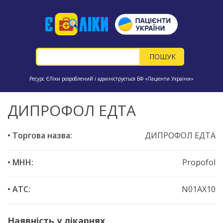
Ресурс ЄЛіки розроблений і адмініструється БФ «Пацієнти України»
ДИПРОФОЛ ЕДТА
• Торгова назва:
ДИПРОФОЛ ЕДТА
• МНН:
Propofol
• ATC:
N01AX10
Наявність у лікарнях