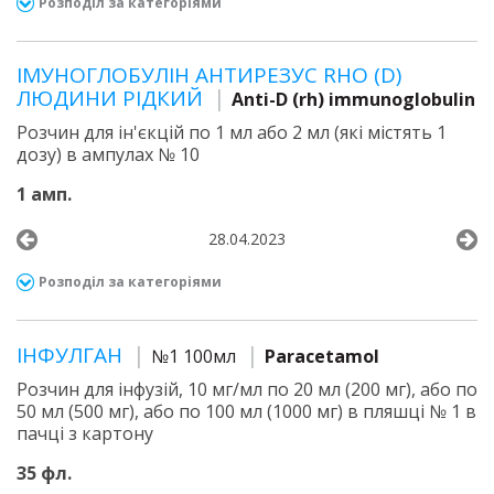
Розподіл за категоріями
ІМУНОГЛОБУЛІН АНТИРЕЗУС RHO (D)
ЛЮДИНИ РІДКИЙ
Anti-D (rh) immunoglobulin
Розчин для ін'єкцій по 1 мл або 2 мл (які містять 1
дозу) в ампулах № 10
1 амп.
28.04.2023
Розподіл за категоріями
ІНФУЛГАН
№1 100мл
Paracetamol
Розчин для інфузій, 10 мг/мл по 20 мл (200 мг), або по
50 мл (500 мг), або по 100 мл (1000 мг) в пляшці № 1 в
пачці з картону
35 фл.