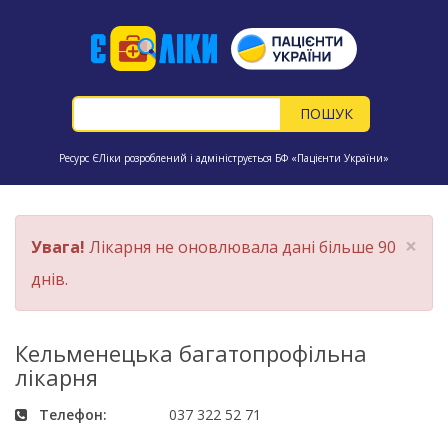
Ресурс ЄЛіки розроблений і адмініструється БФ «Пацієнти України»
×
Увага!
Лікарня не оновлювала дані більше 90
днів.
Кельменецька багатопрофільна
лікарня
Телефон:
037 322 52 71