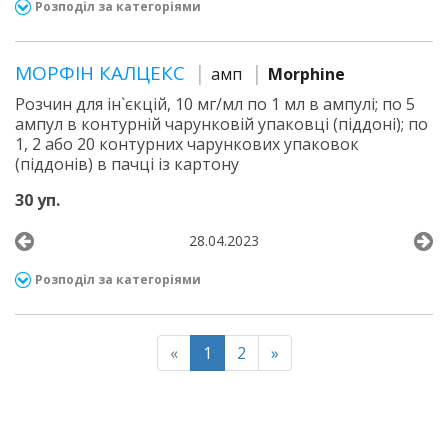
Розподіл за категоріями
МОРФІН КАЛЦЕКС
амп
Morphine
Розчин для ін`єкцій, 10 мг/мл по 1 мл в ампулі; по 5
ампул в контурній чарунковій упаковці (піддоні); по
1, 2 або 20 контурних чарункових упаковок
(піддонів) в пачці із картону
30 уп.
28.04.2023
Розподіл за категоріями
«
1
2
»